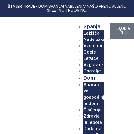
ŠTAJER TRADE- DOM SPANJA! VABLJENI V NAŠO PRENOVLJENO
SPLETNO TRGOVINO.
Spanje
0,00
€
0
Ležišča
Nadvložki
Vzmetnice
Odeje
Letvice
Vzglavniki
Postelje
Dom
Aparati
za
gospodinjstvo
in dom
Čiščenje
Zdravje
in lepota
Dodatna