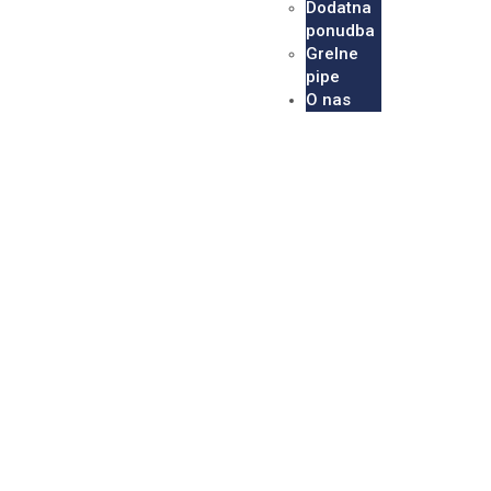
Dodatna
ponudba
Grelne
pipe
O nas