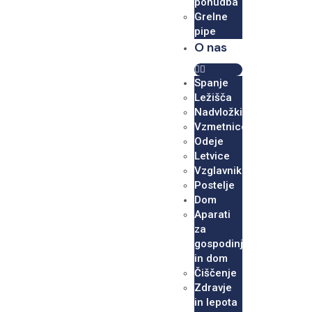
ponudba
Grelne
pipe
O nas
Spanje
Ležišča
Nadvložki
Vzmetnice
Odeje
Letvice
Vzglavniki
Postelje
Dom
Aparati
za
gospodinjstvo
in dom
Čiščenje
Zdravje
in lepota