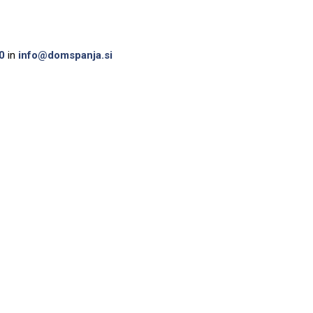
0
in
info@domspanja.si