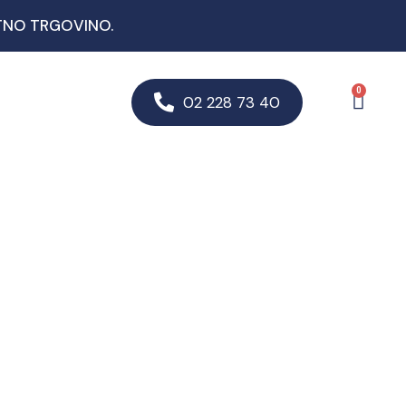
TNO TRGOVINO.
0
02 228 73 40