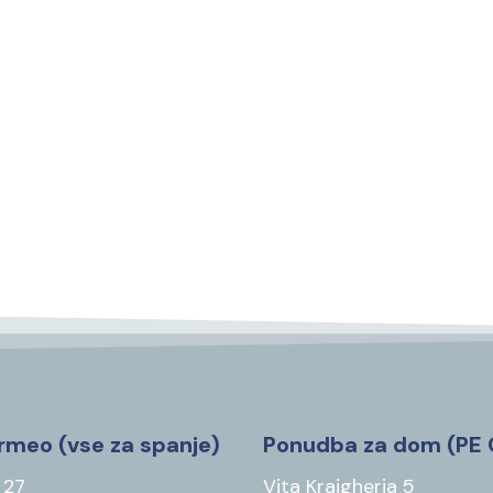
rmeo (vse za spanje)
Ponudba za dom (PE 
 27
Vita Kraigherja 5