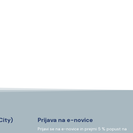
City)
Prijava na e-novice
Prijavi se na e-novice in prejmi 5 % popust na