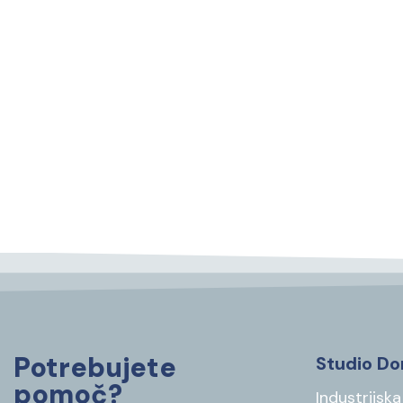
Potrebujete
Studio Do
pomoč?
Industrijska