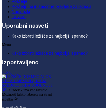
Postelje
Posteljnina in zaščitne prevleke za ležišča
Nadvložki
Letvice
Uporabni nasveti
Kako izbrati ležišče za najboljši spanec?
Menu
Kako izbrati ležišče za najboljši spanec?
Izpostavljeno
- 15%
Ta izdelek ima več različic.
Možnosti lahko izberete na strani
izdelka