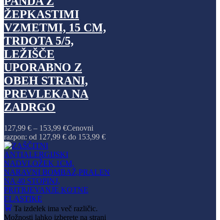
PANDA Z
ŽEPKASTIMI
VZMETMI, 15 CM,
TRDOTA 5/5,
LEŽIŠČE
UPORABNO Z
OBEH STRANI,
PREVLEKA NA
ZADRGO
127,99
€
–
153,99
€
Cenovni
razpon: od 127,99 € do 153,99 €
Ta izdelek ima več različic.
Možnosti lahko izberete na strani