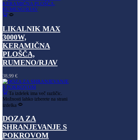
LIKALNIK MAX
3000W,
KERAMIČNA
PLOŠČA,
RUMENO/RJAV
38,99
€
Ta izdelek ima več različic.
Možnosti lahko izberete na strani
izdelka
DOZA ZA
SHRANJEVANJE S
POKROVOM