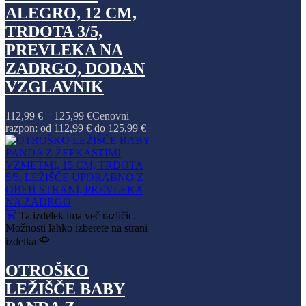
ALEGRO, 12 CM,
TRDOTA 3/5,
PREVLEKA NA
ZADRGO, DODAN
VZGLAVNIK
112,99
€
–
125,99
€
Cenovni
razpon: od 112,99 € do 125,99 €
Ta izdelek ima več različic.
Možnosti lahko izberete na strani
izdelka
OTROŠKO
LEŽIŠČE BABY