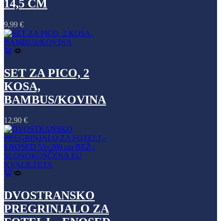
14,5 CM
9,99
€
SET ZA PICO, 2
KOSA,
BAMBUS/KOVINA
12,90
€
DVOSTRANSKO
PREGRINJALO ZA