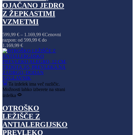
OJAČANO JEDRO
Z ŽEPKASTIMI
VZMETMI
599,99
€
–
1.169,99
€
Cenovni
razpon: od 599,99 € do
1.169,99 €
Ta izdelek ima več različic.
Možnosti lahko izberete na strani
izdelka
OTROŠKO
LEŽIŠČE Z
ANTIALERGIJSKO
PREVLEKO