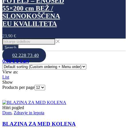
FOTELJ – ENOSED
55×200 cm BEŽ /
SLONOKOŠČENA
EU KVALILTETA
23,90
€
Search
02 228 73 40
0,00
€
0
Cart
View as:
List
Show
Products per page
Hitri pogled
Dom
,
Zdravje in lepota
BLAZINA ZA MED KOLENA