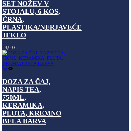
SET NOŽEV V
STOJALU, 6 KOS,
ČRNA,
PLASTIKA/NERJAVEČE
JEKLO
29,99
€
DOZA ZA ČAJ,
NAPIS TEA,
750ML,
KERAMIKA,
PLUTA, KREMNO
BELA BARVA