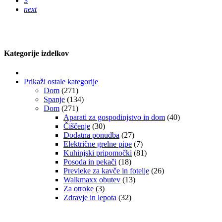
3
next
Kategorije izdelkov
Prikaži ostale kategorije
Dom
(271)
Spanje
(134)
Dom
(271)
Aparati za gospodinjstvo in dom
(40)
Čiščenje
(30)
Dodatna ponudba
(27)
Električne grelne pipe
(7)
Kuhinjski pripomočki
(81)
Posoda in pekači
(18)
Prevleke za kavče in fotelje
(26)
Walkmaxx obutev
(13)
Za otroke
(3)
Zdravje in lepota
(32)