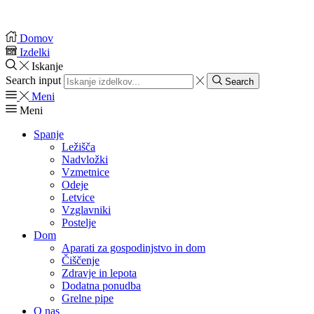
Domov
Izdelki
Iskanje
Search input
Search
Meni
Meni
Spanje
Ležišča
Nadvložki
Vzmetnice
Odeje
Letvice
Vzglavniki
Postelje
Dom
Aparati za gospodinjstvo in dom
Čiščenje
Zdravje in lepota
Dodatna ponudba
Grelne pipe
O nas