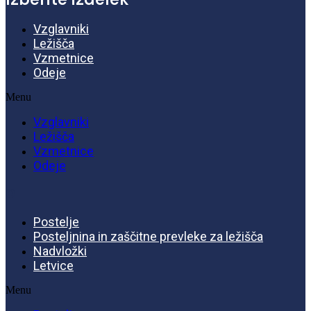
Vzglavniki
Ležišča
Vzmetnice
Odeje
Menu
Vzglavniki
Ležišča
Vzmetnice
Odeje
o
Postelje
Posteljnina in zaščitne prevleke za ležišča
Nadvložki
Letvice
Menu