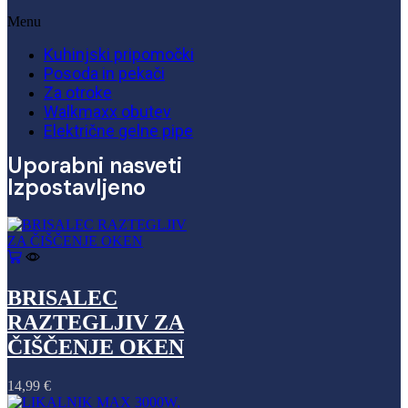
Menu
Kuhinjski pripomočki
Posoda in pekači
Za otroke
Walkmaxx obutev
Električne gelne pipe
Uporabni nasveti
Izpostavljeno
BRISALEC
RAZTEGLJIV ZA
ČIŠČENJE OKEN
14,99
€