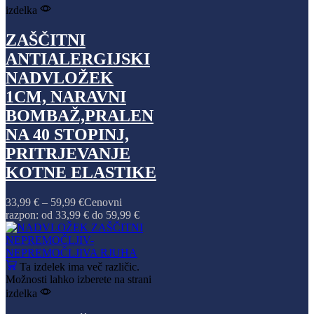
izdelka
ZAŠČITNI
ANTIALERGIJSKI
NADVLOŽEK
1CM, NARAVNI
BOMBAŽ,PRALEN
NA 40 STOPINJ,
PRITRJEVANJE
KOTNE ELASTIKE
33,99
€
–
59,99
€
Cenovni
razpon: od 33,99 € do 59,99 €
Ta izdelek ima več različic.
Možnosti lahko izberete na strani
izdelka