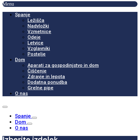
Menu
Spanje
Ležišča
Nadvložki
Vzmetnice
Odeje
Letvice
Vzglavniki
Postelje
Dom
Aparati za gospodinjstvo in dom
Čiščenje
Zdravje in lepota
Dodatna ponudba
Grelne pipe
O nas
Spanje
Dom
O nas
Izberite izdelek