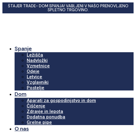
ŠTAJER TRADE- DOM SPANJA! VABLJENI V NAŠO PRENOVLJENO
SPLETNO TRGOVINO.
Spanje
Ležišča
Nadvložki
Vzmetnice
Odeje
Letvice
Vzglavniki
Postelje
Dom
Aparati za gospodinjstvo in dom
Čiščenje
Zdravje in lepota
Dodatna ponudba
Grelne pipe
O nas