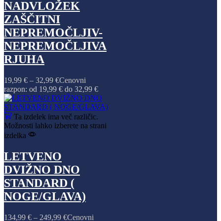
NADVLOŽEK
ZAŠČITNI
NEPREMOČLJIV-
NEPREMOČLJIVA
RJUHA
19,99
€
–
32,99
€
Cenovni
razpon: od 19,99 € do 32,99 €
Ta izdelek ima več različic.
Možnosti lahko izberete na strani
izdelka
LETVENO
DVIŽNO DNO
STANDARD (
NOGE/GLAVA)
134,99
€
–
249,99
€
Cenovni