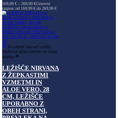
169,99
€
–
269,99
€
Cenovni
razpon: od 169,99 € do 269,99 €
Ta izdelek ima več različic.
Možnosti lahko izberete na strani
izdelka
LEŽIŠČE NIRVANA
Z ŽEPKASTIMI
VZMETMI IN
ALOE VERO, 28
CM, LEŽIŠČE
UPORABNO Z
OBEH STRANI,
PREVLEKA NA