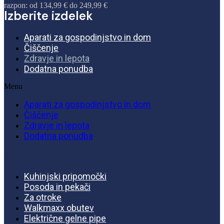
razpon: od 134,99 € do 249,99 €
Izberite izdelek
Aparati za gospodinjstvo in dom
Čiščenje
Zdravje in lepota
Dodatna ponudba
Menu
Aparati za gospodinjstvo in dom
Čiščenje
Zdravje in lepota
Dodatna ponudba
o
Kuhinjski pripomočki
Posoda in pekači
Za otroke
Walkmaxx obutev
Električne gelne pipe