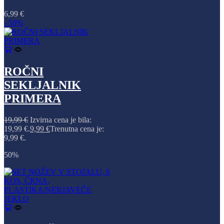
6,99
€
- 50%
ROČNI
SEKLJALNIK
PRIMERA
19,99
€
Izvirna cena je bila:
19,99 €.
9,99
€
Trenutna cena je:
9,99 €.
50%