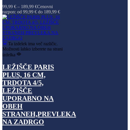
99,99
€
–
189,99
€
Cenovni
razpon: od 99,99 € do 189,99 €
Ta izdelek ima več različic.
Možnosti lahko izberete na strani
izdelka
LEŽIŠČE PARIS
PLUS, 16 CM,
TRDOTA 4/5,
LEŽIŠČE
UPORABNO NA
OBEH
STRANEH,PREVLEKA
NA ZADRGO