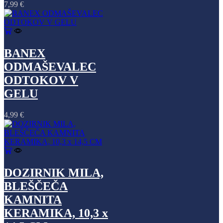
7,99
€
BANEX
ODMAŠEVALEC
ODTOKOV V
GELU
4,99
€
DOZIRNIK MILA,
BLEŠČEČA
KAMNITA
KERAMIKA, 10,3 x