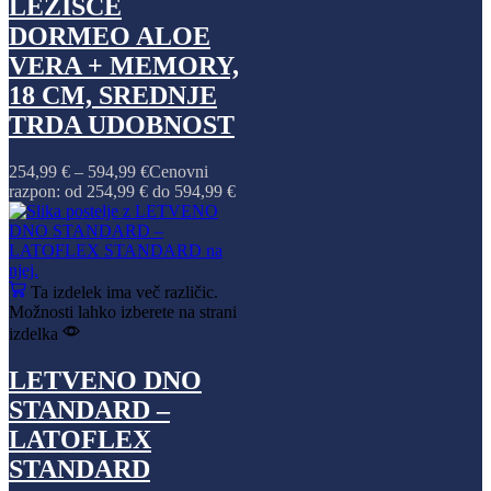
LEŽIŠČE
DORMEO ALOE
VERA + MEMORY,
18 CM, SREDNJE
TRDA UDOBNOST
254,99
€
–
594,99
€
Cenovni
razpon: od 254,99 € do 594,99 €
Ta izdelek ima več različic.
Možnosti lahko izberete na strani
izdelka
LETVENO DNO
STANDARD –
LATOFLEX
STANDARD