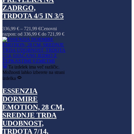
ZADRGO,
TRDOTA 4/5 IN 3/5
336,99
€
–
721,99
€
Cenovni
razpon: od 336,99 € do 721,99 €
Ta izdelek ima več različic.
Možnosti lahko izberete na strani
izdelka
ESSENZIA
DORMIRE
EMOTION, 28 CM,
SREDNJE TRDA
UDOBNOST,
TRDOTA 7/14,