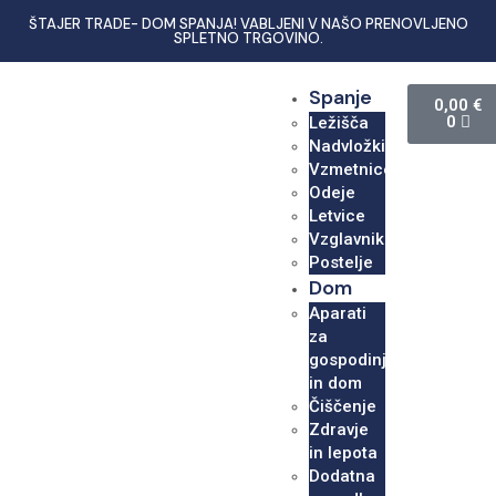
ŠTAJER TRADE- DOM SPANJA! VABLJENI V NAŠO PRENOVLJENO
SPLETNO TRGOVINO.
Spanje
0,00
€
0
Ležišča
Nadvložki
Vzmetnice
Odeje
Letvice
Vzglavniki
Postelje
Dom
Aparati
za
gospodinjstvo
in dom
Čiščenje
Zdravje
in lepota
Dodatna