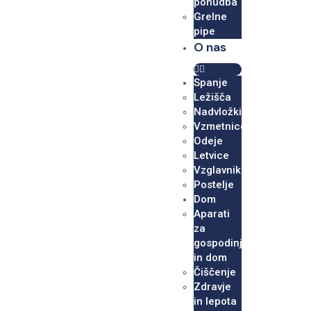
ponudba
Grelne
pipe
O nas
Spanje
Ležišča
Nadvložki
Vzmetnice
Odeje
Letvice
Vzglavniki
Postelje
Dom
Aparati
za
gospodinjstvo
in dom
Čiščenje
Zdravje
in lepota