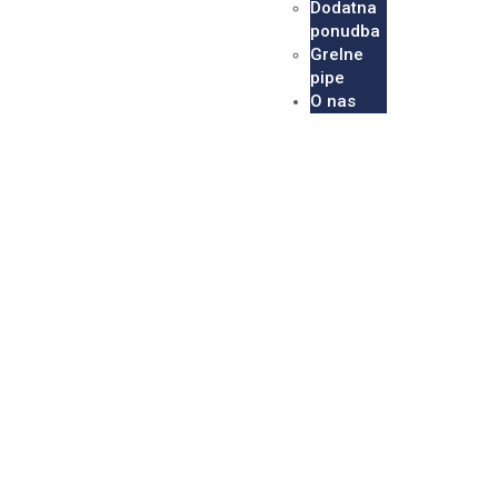
Dodatna
ponudba
Grelne
pipe
O nas