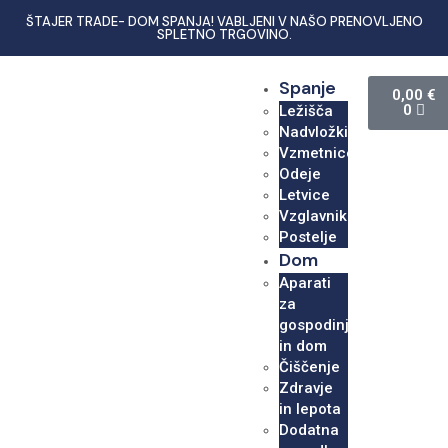
ŠTAJER TRADE- DOM SPANJA! VABLJENI V NAŠO PRENOVLJENO
SPLETNO TRGOVINO.
Spanje
0,00
€
0
Ležišča
Nadvložki
Vzmetnice
Odeje
Letvice
Vzglavniki
Postelje
Dom
Aparati
za
gospodinjstvo
in dom
Čiščenje
Zdravje
in lepota
Dodatna