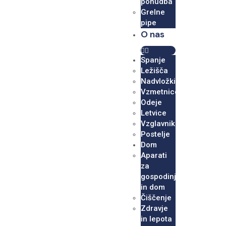
ponudba
Grelne
pipe
O nas
Spanje
Ležišča
Nadvložki
Vzmetnice
Odeje
Letvice
Vzglavniki
Postelje
Dom
Aparati
za
gospodinjstvo
in dom
Čiščenje
Zdravje
in lepota