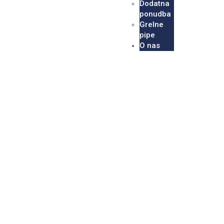
Dodatna
ponudba
Grelne
pipe
O nas