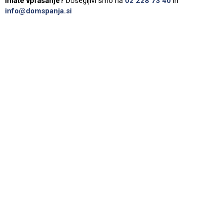
Imate vprašanje?
Dosegljivi smo na
02 228 73 40
in
info@domspanja.si