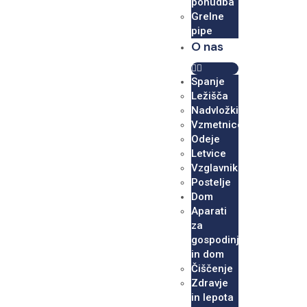
ponudba
Grelne
pipe
O nas
Spanje
Ležišča
Nadvložki
Vzmetnice
Odeje
Letvice
Vzglavniki
Postelje
Dom
Aparati
za
gospodinjstvo
in dom
Čiščenje
Zdravje
in lepota