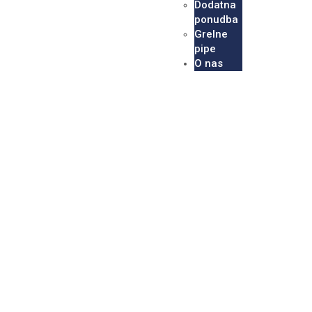
Dodatna
ponudba
Grelne
pipe
O nas