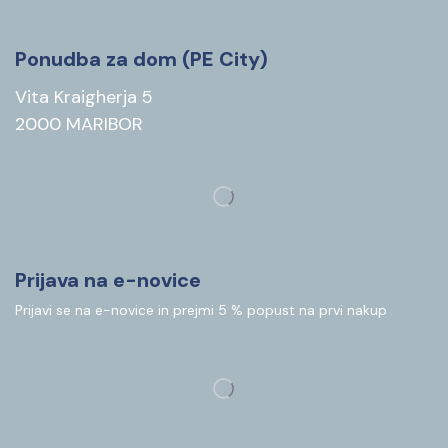
Ponudba za dom (PE City)
Vita Kraigherja 5
2000 MARIBOR
Prijava na e-novice
Prijavi se na e-novice in prejmi 5 % popust na prvi nakup