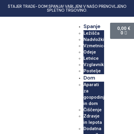
ŠTAJER TRADE- DOM SPANJA! VABLJENI V NAŠO PRENOVLJENO
SPLETNO TRGOVINO.
Spanje
0,00
€
0
Ležišča
Nadvložki
Vzmetnice
Odeje
Letvice
Vzglavniki
Postelje
Dom
Aparati
za
gospodinjstvo
in dom
Čiščenje
Zdravje
in lepota
Dodatna