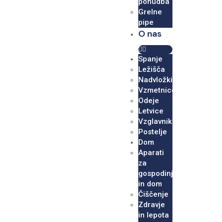
ponudba
Grelne
pipe
O nas
Spanje
Ležišča
Nadvložki
Vzmetnice
Odeje
Letvice
Vzglavniki
Postelje
Dom
Aparati
za
gospodinjstvo
in dom
Čiščenje
Zdravje
in lepota