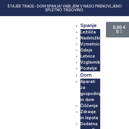
ŠTAJER TRADE- DOM SPANJA! VABLJENI V NAŠO PRENOVLJENO
SPLETNO TRGOVINO.
Spanje
0,00
€
0
Ležišča
Nadvložki
Vzmetnice
Odeje
Letvice
Vzglavniki
Postelje
Dom
Aparati
za
gospodinjstvo
in dom
Čiščenje
Zdravje
in lepota
Dodatna