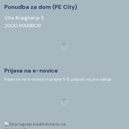
Ponudba za dom (PE City)
Vita Kraigherja 5
2000 MARIBOR
Prijava na e-novice
Prijavi se na e-novice in prejmi 5 % popust na prvi nakup