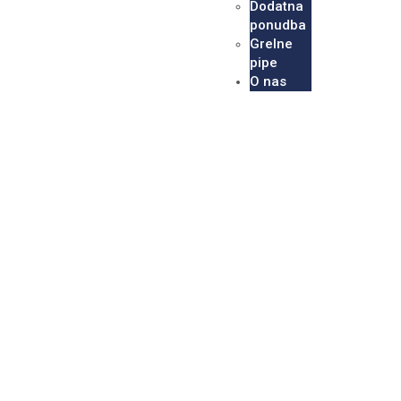
Dodatna
ponudba
Grelne
pipe
O nas